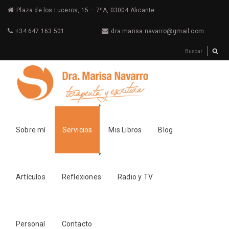
Plaza de los Luceros, 15 – 7ºA, 03004 Alicante
+34 647 163 501
dra.marisa.navarro@gmail.com
Sobre mí
Servicios
Mis Libros
Blog
Artículos
Reflexiones
Radio y TV
Personal
Contacto