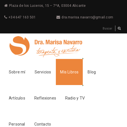
Plaza de los Luceros, 15 – 7ºA, 03004 Alicante
+34 647 163 501
dra.marisa.navarro@gmail.com
Sobre mí
Servicios
Mis Libros
Blog
Artículos
Reflexiones
Radio y TV
Personal
Contacto