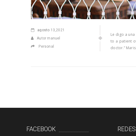
agosto
13,2021
Le digo a una
Autor manuel
to a patient o
Personal
doctor.” Mar
FACEBOOK
REDES