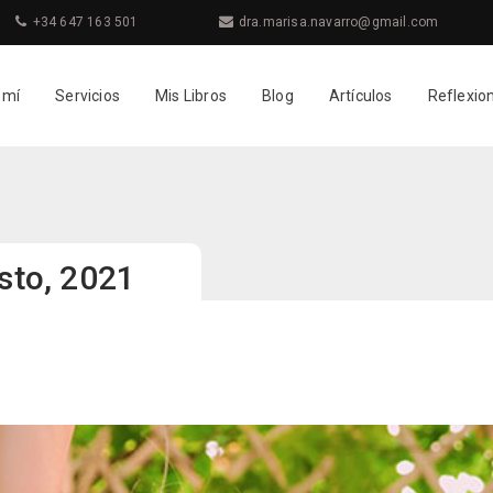
+34 647 163 501
dra.marisa.navarro@gmail.com
 mí
Servicios
Mis Libros
Blog
Artículos
Reflexio
osto, 2021