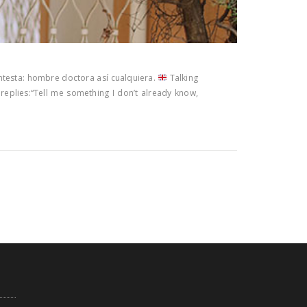
ontesta: hombre doctora así cualquiera.
Talking
e replies:“Tell me something I don’t already know,