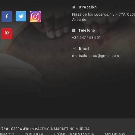
Dirección
Plaza de los Luceros, 15 – 7ºA, 030
Alicante
Teléfono
+34 647 163 501
Email
marisaluceros@gmail.com
, 7ºA - 03004 Alicante
AGENCIA MARKETING MURCIA
IGIMOS?
CONSULTA
¿CÓMO TRABAJAMOS?
MIS LIBROS