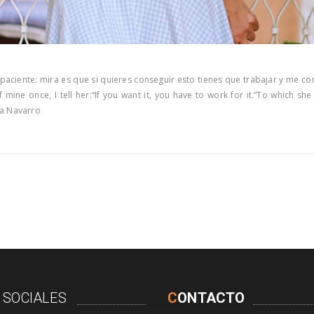
 paciente: mira es que si quieres conseguir esto tienes que trabajar y me c
f mine once, I tell her:“If you want it, you have to work for it.”To which sh
isa Navarro
 SOCIALES
C
ONTACTO