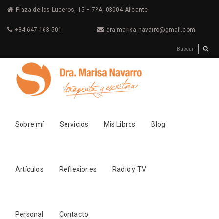
Plaza de los Luceros, 15 – 7ºA, 03004 Alicante
+34 647 163 501
dra.marisa.navarro@gmail.com
Sobre mí
Servicios
Mis Libros
Blog
Artículos
Reflexiones
Radio y TV
Personal
Contacto