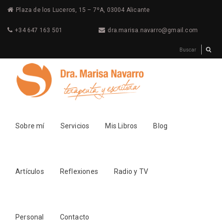
Plaza de los Luceros, 15 – 7ºA, 03004 Alicante
+34 647 163 501
dra.marisa.navarro@gmail.com
Sobre mí
Servicios
Mis Libros
Blog
Artículos
Reflexiones
Radio y TV
Personal
Contacto