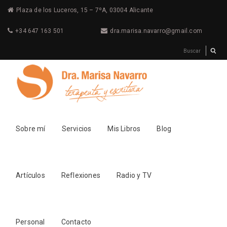
Plaza de los Luceros, 15 – 7ºA, 03004 Alicante
+34 647 163 501
dra.marisa.navarro@gmail.com
Sobre mí
Servicios
Mis Libros
Blog
Artículos
Reflexiones
Radio y TV
Personal
Contacto