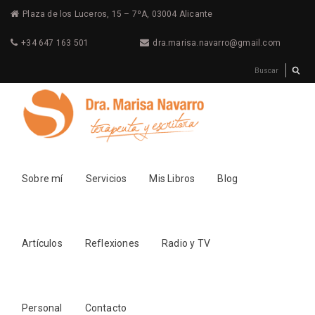
Plaza de los Luceros, 15 – 7ºA, 03004 Alicante
+34 647 163 501
dra.marisa.navarro@gmail.com
Sobre mí
Servicios
Mis Libros
Blog
Artículos
Reflexiones
Radio y TV
Personal
Contacto