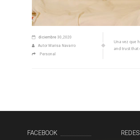
diciembre
30,2020
Una vez que ha
Autor Marisa Navarro
and trust that
Personal
FACEBOOK
REDES