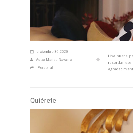
diciembre
30,2020
Una buena pre
Autor Marisa Navarro
recordar ese
Personal
agradecimient
Quiérete!