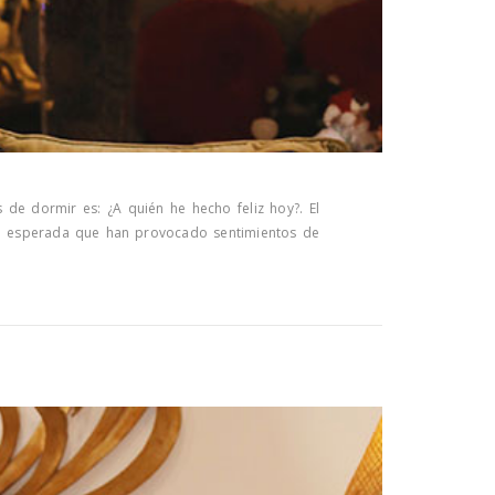
de dormir es: ¿A quién he hecho feliz hoy?. El
da esperada que han provocado sentimientos de