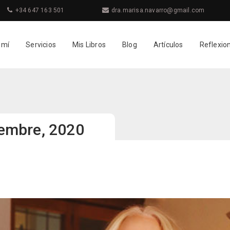
+34 647 163 501
dra.marisa.navarro@gmail.com
 mí
Servicios
Mis Libros
Blog
Artículos
Reflexio
iembre, 2020