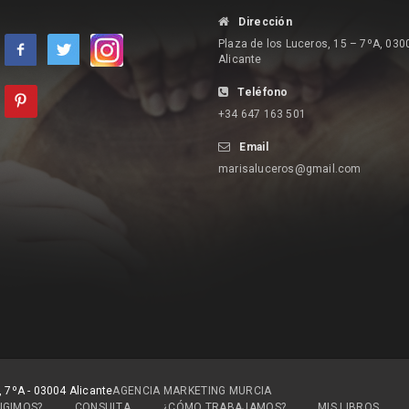
Dirección
Plaza de los Luceros, 15 – 7ºA, 030
Alicante
Teléfono
+34 647 163 501
Email
marisaluceros@gmail.com
, 7ºA - 03004 Alicante
AGENCIA MARKETING MURCIA
IGIMOS?
CONSULTA
¿CÓMO TRABAJAMOS?
MIS LIBROS