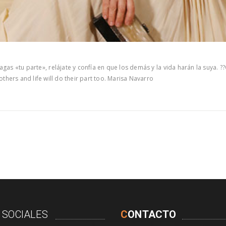
gas «tu parte», relájate y confía en que los demás y la vida harán la suya. ?
 others and life will do their part too. Marisa Navarro
 SOCIALES
C
ONTACTO