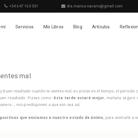
+34 647 163 501
dra.marisa.navarro@gmail.com
 mí
Servicios
Mis Libros
Blog
Artículos
Reflexio
ientes mal
 buen resultado cuando te sientes mal, es acotar en el tiempo, el periodo q
uen resultado. Frases como:
ésta tarde estaré mejor
, mañana seguro 
manera…, nos predisponen a que eso sea así.
positivos que enviamos a nuestro estado de ánimo
, para animarle a s