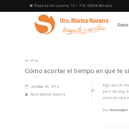
Plaza de los Luceros, 15 – 7ºA, 03004 Alicante
Sobre
en
Blog
Cómo acortar el tiempo en que te s
Algo que da muy
octubre
30, 2014
pero da muy b
Autor Marisa Navarro
cosas de otra 
Son
mensajes 