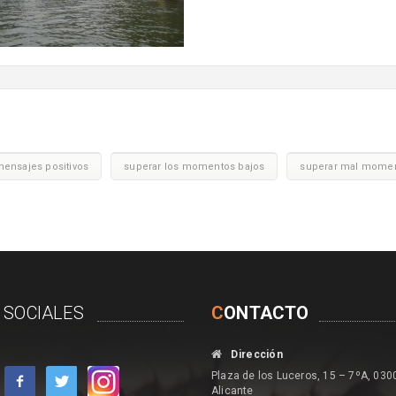
ensajes positivos
superar los momentos bajos
superar mal mome
 SOCIALES
C
ONTACTO
Dirección
Plaza de los Luceros, 15 – 7ºA, 030
Alicante