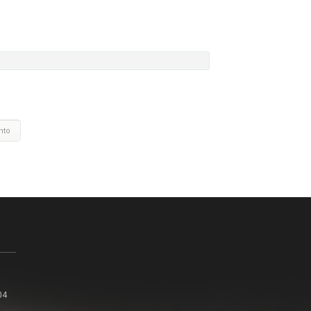
nto
04