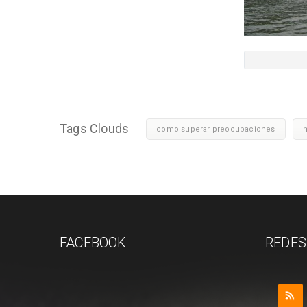
Tags Clouds
como superar preocupaciones
m
FACEBOOK
REDES