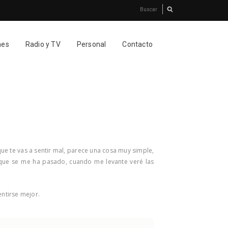
nes
Radio y TV
Personal
Contacto
ue te vas a sentir mal, parece una cosa muy simple,
que se me ha pasado, cuando me levante veré las
entirse mejor.