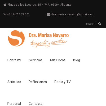
Plaza de los Luceros, 15 – 7ºA, 03004 Alicante
+34 647 163 501
dra.marisa.navarro@gmail.com
Sobre mí
Servicios
Mis Libros
Blog
Artículos
Reflexiones
Radio y TV
Personal
Contacto