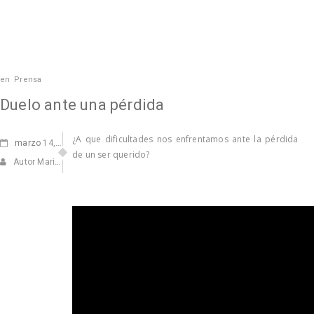
en
Prensa
Duelo ante una pérdida
¿A que dificultades nos enfrentamos ante la pérdida
marzo
14, 2018
de un ser querido?
Autor Marisa Navarro