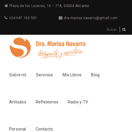
Plaza de los Luceros, 15 – 7ºA, 03004 Alicante
+34 647 163 501
dra.marisa.navarro@gmail.com
Sobre mí
Servicios
Mis Libros
Blog
Artículos
Reflexiones
Radio y TV
Personal
Contacto