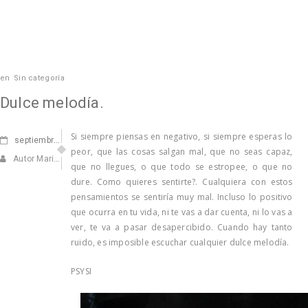
en
Sin categoría
Dulce melodía.
Si siempre piensas en negativo, si siempre esperas lo
septiembre
04, 2012
peor, que las cosas salgan mal, que no seas capaz,
Autor Marisa Navarro
que no llegues, o que todo se estropee, o que no
dure. Como quieres sentirte?. Cualquiera con estos
pensamientos se sentiría muy mal. Incluso lo positivo
que ocurra en tu vida, ni te vas a dar cuenta, ni lo vas a
ver, te va a pasar desapercibido. Cuando hay tanto
ruido, es imposible escuchar cualquier dulce melodía.
PSYSI