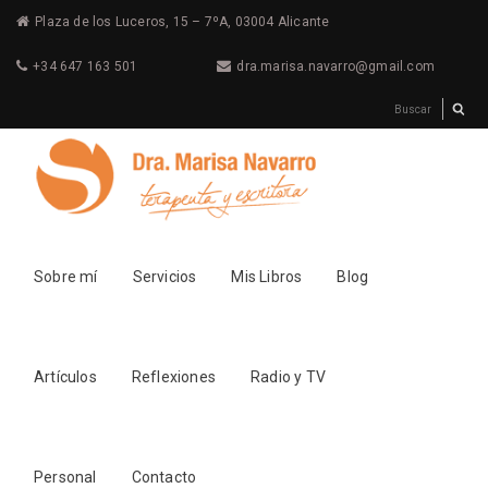
Plaza de los Luceros, 15 – 7ºA, 03004 Alicante
+34 647 163 501
dra.marisa.navarro@gmail.com
Sobre mí
Servicios
Mis Libros
Blog
Artículos
Reflexiones
Radio y TV
Personal
Contacto