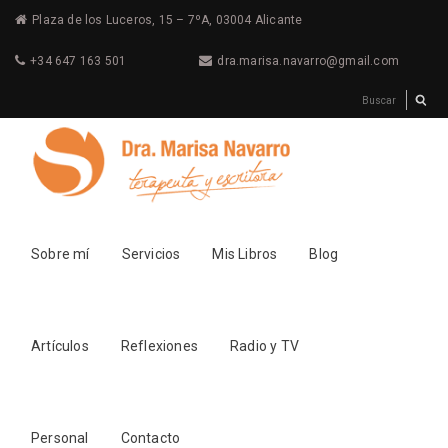
Plaza de los Luceros, 15 – 7ºA, 03004 Alicante
+34 647 163 501
dra.marisa.navarro@gmail.com
Sobre mí
Servicios
Mis Libros
Blog
Artículos
Reflexiones
Radio y TV
Personal
Contacto