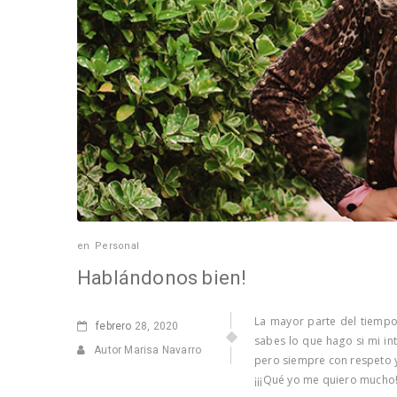
en
Personal
Hablándonos bien!
La mayor parte del tiempo
febrero
28, 2020
sabes lo que hago si mi in
Autor Marisa Navarro
pero siempre con respeto 
¡¡¡Qué yo me quiero mucho!!