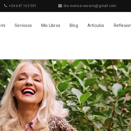
+34 647 163 501
dra.marisa.navarro@gmail.com
 mí
Servicios
Mis Libros
Blog
Artículos
Reflexio