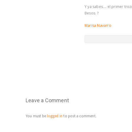
Y ya sabes…. el primer trozo
Besos. ?
Marisa Navarro
Leave a Comment
You must be
logged in
to post a comment.