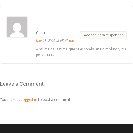
Obdu
Accede para responder
Nov
18, 2010 at 05:42
pm
A mi me da lastima que se esconda en un molino y me
perdonan .
Leave a Comment
You must be
logged in
to post a comment.