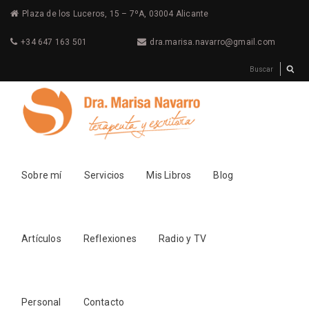
Plaza de los Luceros, 15 – 7ºA, 03004 Alicante
+34 647 163 501
dra.marisa.navarro@gmail.com
Sobre mí
Servicios
Mis Libros
Blog
Artículos
Reflexiones
Radio y TV
Personal
Contacto