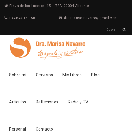
Plaza de los Luceros, 15 – 7ºA, 03004 Alicante
+34 647 163 501
dra.marisa.navarro@gmail.com
Sobre mí
Servicios
Mis Libros
Blog
Artículos
Reflexiones
Radio y TV
Personal
Contacto