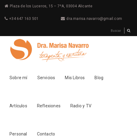
Plaza de los Luceros, 15 – 7ºA, 03004 Alicante
+34 647 163 501
dra.marisa.navarro@gmail.com
Sobre mí
Servicios
Mis Libros
Blog
Artículos
Reflexiones
Radio y TV
Personal
Contacto