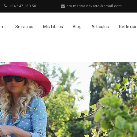
+34 647 163 501
dra.marisa.navarro@gmail.com
 mí
Servicios
Mis Libros
Blog
Artículos
Reflexio