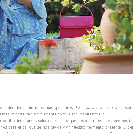
, indudablemente unos más que otros. Pero para cada uno de nosotr
s más importantes, simplemente porque son los nuestros. ?
o posible intentamos solucionarlos. Lo que nos ocurre es que ponemos ta
ones para ellos, que se nos olvida vivir nuestro momento presente. Si tie