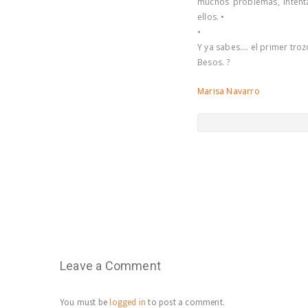
muchos problemas, intenta
ellos. •
•
Y ya sabes…. el primer trozo
Besos. ?
Marisa Navarro
Leave a Comment
You must be
logged in
to post a comment.