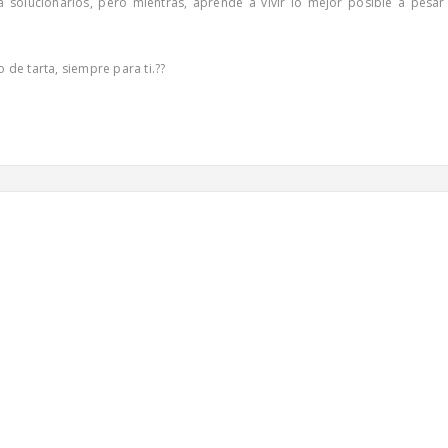
 solucionarlos, pero mientras, aprende a vivir lo mejor posible a pesar
 de tarta, siempre para ti.??