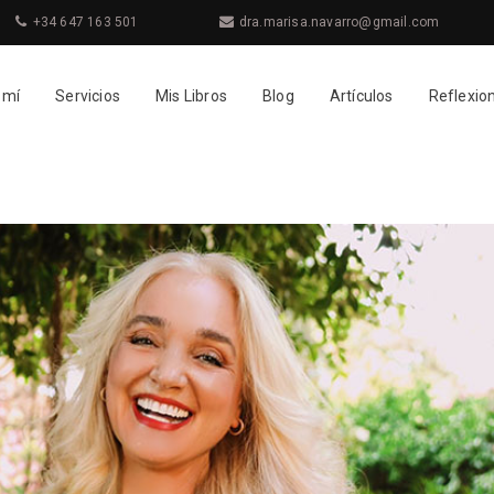
+34 647 163 501
dra.marisa.navarro@gmail.com
 mí
Servicios
Mis Libros
Blog
Artículos
Reflexio