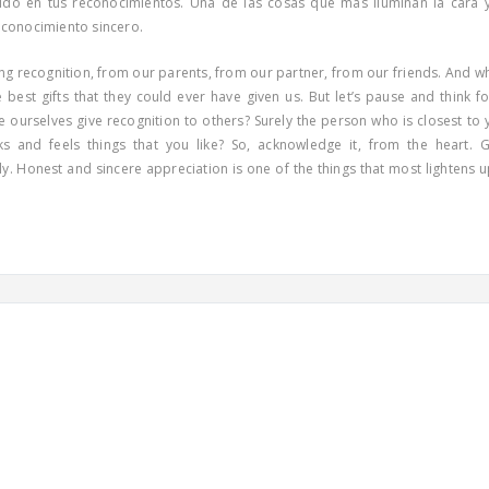
ido en tus reconocimientos. Una de las cosas que más iluminan la cara y
reconocimiento sincero.
ng recognition, from our parents, from our partner, from our friends. And w
he best gifts that they could ever have given us. But let’s pause and think f
urselves give recognition to others? Surely the person who is closest to 
ks and feels things that you like? So, acknowledge it, from the heart. G
y. Honest and sincere appreciation is one of the things that most lightens u