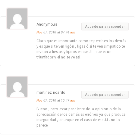
Anonymous
Accede para responder
Nov
07, 2010 at 07:44
am
Claro que es importante como te perciben los demás
y es que si te ven ligón , ligas ó si te ven simpatico te
invitan a fiestas y fijaros en ese J.L. que es un
triunfador y el no se ve así.
martinez ricardo
Accede para responder
Nov
07, 2010 at 10:47
am
Bueno , pero estar pendiente de la opinion o de la
apreciación de los demás es erróneo ya que produce
inseguridad , anunque en el caso de ése J.L. no lo
parece.