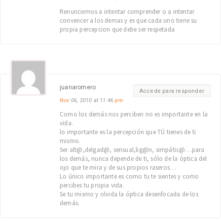
Renunciemos a intentar comprender o a intentar
convencer a los demas y es que cada uno tiene su
propia percepcion que debe ser respetada
juanaromero
Accede para responder
Nov
06, 2010 at 11:46
pm
Como los demás nos perciben no es importante en la
vida.
lo importante es la percepción que TÚ tienes de ti
mismo.
Ser alt@,delgad@, sensual,lig@n, simpátic@…para
los demás, nunca depende de ti, sólo de la óptica del
ojo que te mira y de sus propios raseros…
Lo único importante es como tu te sientes y como
percibes tu propia vida.
Se tu mismo y olvida la óptica desenfocada de los
demás.