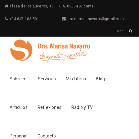
Plaza de los Luceros, 15 – 7ºA, 03004 Alicante
+34 647 163 501
dra.marisa.navarro@gmail.com
Sobre mí
Servicios
Mis Libros
Blog
Artículos
Reflexiones
Radio y TV
Personal
Contacto