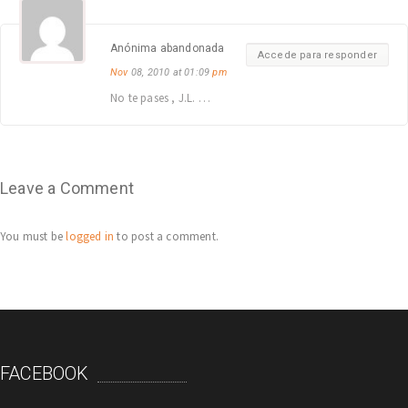
Anónima abandonada
Accede para responder
Nov
08, 2010 at 01:09
pm
No te pases , J.L. …
Leave a Comment
You must be
logged in
to post a comment.
FACEBOOK