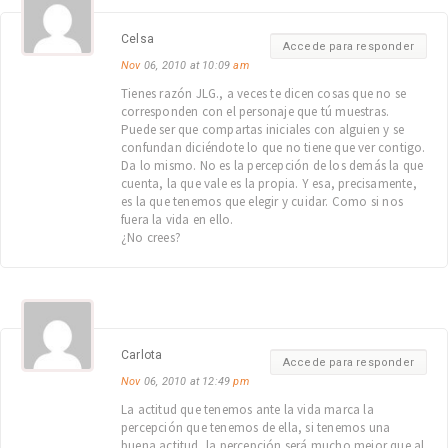
Celsa
Accede para responder
Nov
06, 2010 at 10:09
am
Tienes razón JLG., a veces te dicen cosas que no se
corresponden con el personaje que tú muestras.
Puede ser que compartas iniciales con alguien y se
confundan diciéndote lo que no tiene que ver contigo.
Da lo mismo. No es la percepción de los demás la que
cuenta, la que vale es la propia. Y esa, precisamente,
es la que tenemos que elegir y cuidar. Como si nos
fuera la vida en ello.
¿No crees?
Carlota
Accede para responder
Nov
06, 2010 at 12:49
pm
La actitud que tenemos ante la vida marca la
percepción que tenemos de ella, si tenemos una
buena actitud, la percepción será mucho mejor que al