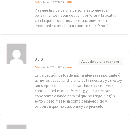
Nov
06, 2010 at 09:45
am
Y es que la vida de una persona es lo que sus
pensamientos hacen de élla , por lo cual la actitud
con la que afrontamos las situaciones es tan
importante como la situación en sí.- ¿ O no ?
J.L.G.
Accede para responder
Nov
06, 2010 at 09:49
am
La percepción de los demás también es importante ó
al menos puede ser diferente de la nuestra , y así estoy
tan sorprendido de que haya chicas que me vean
como un seductor en éste blog y que parezcan
conocerme cuando para mí que no tengo ningún
exito y paso mas bien como desapercibido y
torporrón que me quedo muy sorprendido.