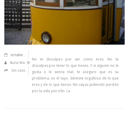
octubre
17,2011
No te disculpes por ser como eres. No te
Autor Marisa Navarro
disculpes por tener lo que tienes. Y si alguien no le
Sin categoría
gusta o le sienta mal, te aseguro que es su
problema, no el tuyo. Siéntete orgulloso de lo que
eres y de lo que tienes. No vayas pidiendo perdón
por la vida por ello. La