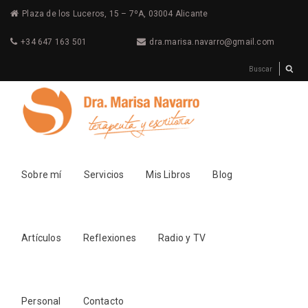
Plaza de los Luceros, 15 – 7ºA, 03004 Alicante
+34 647 163 501
dra.marisa.navarro@gmail.com
Sobre mí
Servicios
Mis Libros
Blog
Artículos
Reflexiones
Radio y TV
Personal
Contacto