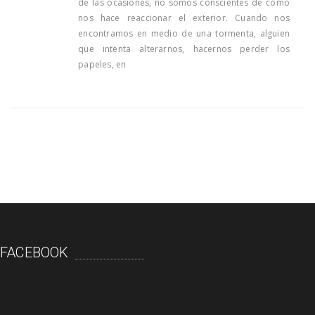
de las ocasiones, no somos conscientes de cómo
nos hace reaccionar el exterior. Cuando nos
encontramos en medio de una tormenta, alguien
que intenta alterarnos, hacernos perder los
papeles, en
FACEBOOK