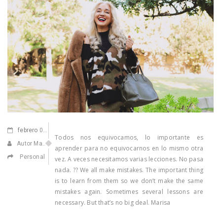
febrero
03,2021
Todos nos equivocamos, lo importante es
Autor Marisa Navarro
aprender para no equivocarnos en lo mismo otra
Personal
vez. A veces necesitamos varias lecciones. No pasa
nada. ?? We all make mistakes. The important thing
is to learn from them so we don’t make the same
mistakes again. Sometimes several lessons are
necessary. But that’s no big deal. Marisa