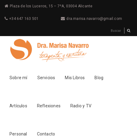
Plaza de los Luceros, 15 – 7ºA, 03004 Alicante
+34 647 163 501
dra.marisa.navarro@gmail.com
Sobre mí
Servicios
Mis Libros
Blog
Artículos
Reflexiones
Radio y TV
Personal
Contacto