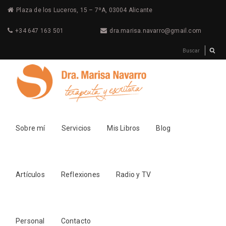
Plaza de los Luceros, 15 – 7ºA, 03004 Alicante
+34 647 163 501
dra.marisa.navarro@gmail.com
Sobre mí
Servicios
Mis Libros
Blog
Artículos
Reflexiones
Radio y TV
Personal
Contacto