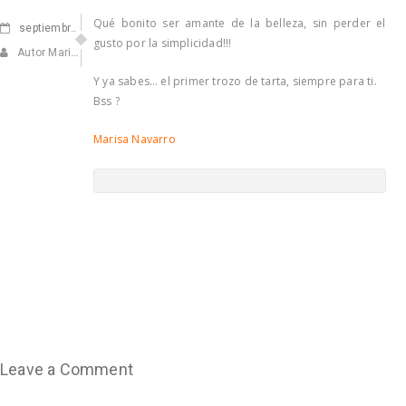
Qué bonito ser amante de la belleza, sin perder el
septiembre
25, 2020
gusto por la simplicidad!!!
Autor Marisa Navarro
Y ya sabes… el primer trozo de tarta, siempre para ti.
Bss ?
Marisa Navarro
Leave a Comment