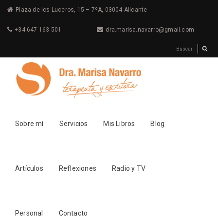
Plaza de los Luceros, 15 – 7ºA, 03004 Alicante
+34 647 163 501
dra.marisa.navarro@gmail.com
Sobre mí
Servicios
Mis Libros
Blog
Artículos
Reflexiones
Radio y TV
Personal
Contacto