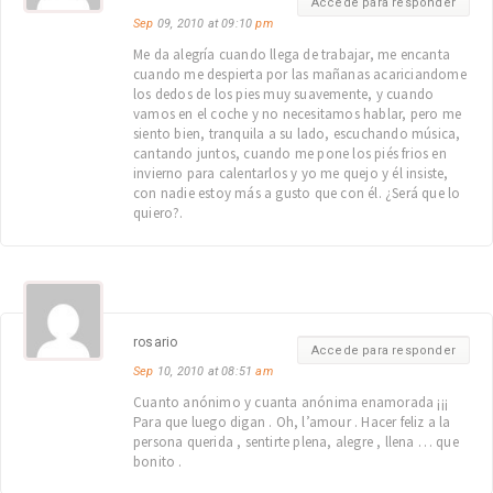
Accede para responder
Sep
09, 2010 at 09:10
pm
Me da alegría cuando llega de trabajar, me encanta
cuando me despierta por las mañanas acariciandome
los dedos de los pies muy suavemente, y cuando
vamos en el coche y no necesitamos hablar, pero me
siento bien, tranquila a su lado, escuchando música,
cantando juntos, cuando me pone los piés frios en
invierno para calentarlos y yo me quejo y él insiste,
con nadie estoy más a gusto que con él. ¿Será que lo
quiero?.
rosario
Accede para responder
Sep
10, 2010 at 08:51
am
Cuanto anónimo y cuanta anónima enamorada ¡¡¡
Para que luego digan . Oh, l’amour . Hacer feliz a la
persona querida , sentirte plena, alegre , llena … que
bonito .