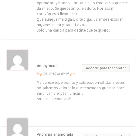
oprime muy hondo…me duele…siento vacio que me
da miedo. Sé que te amo.Te adoro. Por eso mi
corazón esta lleno de ti.
Que aunque me digas, o te diga… siempre estas en
mi,vives en mi y para tí vivo.
Solo una caricia para decirte que te quiero.
Anonymous
Accede para responder
Sep
09, 2010 at 09:03
pm
Me parece superbonito y sobretodo realista..a veces
no sabemos valorar lo que tenemos y que nos hace
sentir tan bién, tan únicas…
Arribas las sonrisas!!!
Anónima enamorada