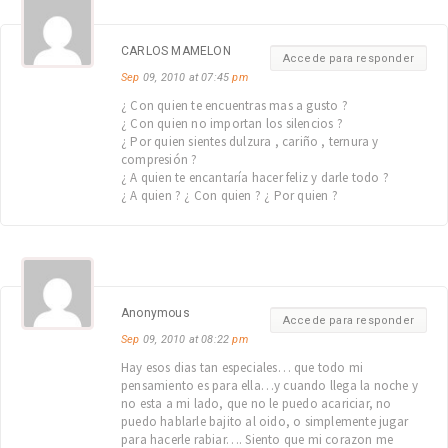
CARLOS MAMELON
Accede para responder
Sep
09, 2010 at 07:45
pm
¿ Con quien te encuentras mas a gusto ?
¿ Con quien no importan los silencios ?
¿ Por quien sientes dulzura , cariño , ternura y
compresión ?
¿ A quien te encantaría hacer feliz y darle todo ?
¿ A quien ? ¿ Con quien ? ¿ Por quien ?
Anonymous
Accede para responder
Sep
09, 2010 at 08:22
pm
Hay esos dias tan especiales… que todo mi
pensamiento es para ella…y cuando llega la noche y
no esta a mi lado, que no le puedo acariciar, no
puedo hablarle bajito al oido, o simplemente jugar
para hacerle rabiar…. Siento que mi corazon me