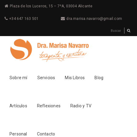
Plaza de los Luceros, 15 – 7ºA, 03004 Alicante
+34 647 163 501
dra.marisa.navarro@gmail.com
Sobre mí
Servicios
Mis Libros
Blog
Artículos
Reflexiones
Radio y TV
Personal
Contacto