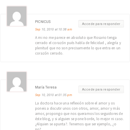
PICNICUS
Accede para responder
Sep
10, 2010 at 10:38
am
A mi no me parece en absoluto que Rosario tenga
cerrado el corazón pués habla de felicidad , alegría y
plenitud que no son precisamente lo que entra en un
corazón cerrado.
María Teresa
Accede para responder
Sep
10, 2010 at 01:35
pm
La doctora hace una reflexión sobre el amor y os
poneis a discutir unos con otros, amor, amor y más
amor, propongo que nos queramos los seguidores de
éste blog, y si alguien se pone borde, lo mejor ni caso.
¿Alquien se apunta?. Tenemos que ser ejemplo, ¿o
no?.