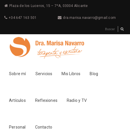
Plaza de los Luceros, 15 – 7ºA, 03004 Alicante
+34 647 163 501
dra.marisa.navarro@gmail.com
Sobre mí
Servicios
Mis Libros
Blog
Artículos
Reflexiones
Radio y TV
Personal
Contacto