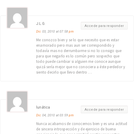
J.L.G.
Accede para responder
Dic
03, 2010 at 07:58
pm
Me conozco bien y se lo que necesito que es estar
enamorado pero mas aun ser correspondido y
todavía mas no derrumbarme si no lo consigo que
para que negarlo es lo común pero sospecho que
todo puede cambiar si alguien me conoce aunque
quizá sería mejor que no conociera a éste perdedor y
siento decirlo que llevo dentro …
lunática
Accede para responder
Dic
04, 2010 at 03:59
pm
Nunca acabamos de conocernos bien y es una actitud
de sincera introspección y de ejercicio de buena