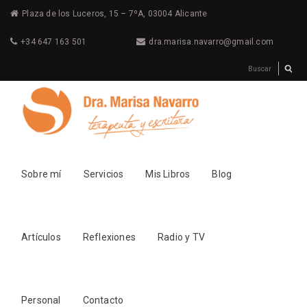
Plaza de los Luceros, 15 – 7ºA, 03004 Alicante
+34 647 163 501
dra.marisa.navarro@gmail.com
Sobre mí
Servicios
Mis Libros
Blog
Artículos
Reflexiones
Radio y TV
Personal
Contacto