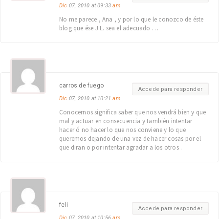
Dic
07, 2010 at 09:33
am
No me parece , Ana , y por lo que le conozco de éste
blog que ése J.L. sea el adecuado …
carros de fuego
Accede para responder
Dic
07, 2010 at 10:21
am
Conocernos significa saber que nos vendrá bien y que
mal y actuar en consecuencia y también intentar
hacer ó no hacer lo que nos conviene y lo que
queremos dejando de una vez de hacer cosas por el
que diran o por intentar agradar a los otros .
feli
Accede para responder
Dic
07, 2010 at 10:56
am