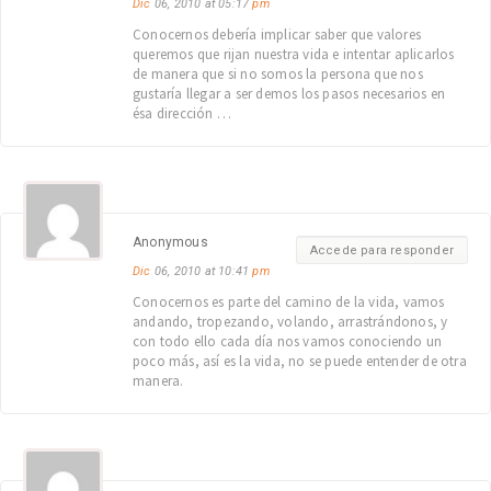
Dic
06, 2010 at 05:17
pm
Conocernos debería implicar saber que valores
queremos que rijan nuestra vida e intentar aplicarlos
de manera que si no somos la persona que nos
gustaría llegar a ser demos los pasos necesarios en
ésa dirección …
Anonymous
Accede para responder
Dic
06, 2010 at 10:41
pm
Conocernos es parte del camino de la vida, vamos
andando, tropezando, volando, arrastrándonos, y
con todo ello cada día nos vamos conociendo un
poco más, así es la vida, no se puede entender de otra
manera.