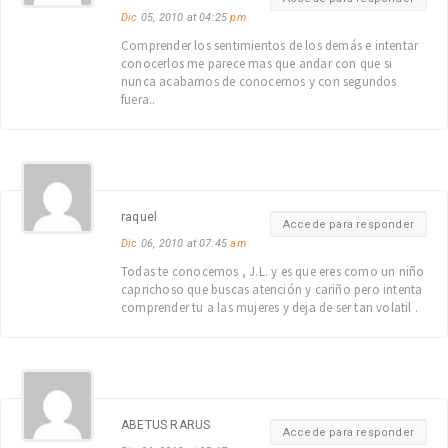
Dic
05, 2010 at 04:25
pm
Comprender los sentimientos de los demás e intentar
conocerlos me parece mas que andar con que si
nunca acabamos de conocernos y con segundos
fuera..
raquel
Accede para responder
Dic
06, 2010 at 07:45
am
Todas te conocemos , J.L. y es que eres como un niño
caprichoso que buscas atención y cariño pero intenta
comprender tu a las mujeres y deja de ser tan volatil .
ABETUS RARUS
Accede para responder