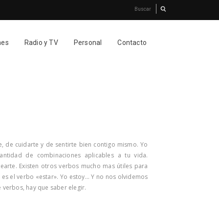
nes
Radio y TV
Personal
Contacto
, de cuidarte y de sentirte bien contigo mismo. Yo
tidad de combinaciones aplicables a tu vida.
uearte. Existen otros verbos mucho mas útiles para
so es el verbo «estar». Yo estoy… Y no nos olvidemos
verbos, hay que saber elegir.