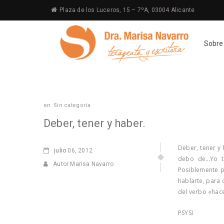
Plaza de los Luceros, 15 – 7ºA, 03004 Alicante
Sobre
en
Sin categoría
Deber, tener y haber.
Deber, tener y 
julio
06, 2012
debo de…Yo te
Autor Marisa Navarro
Posiblemente p
hablarte, para 
del verbo «hace
PSYSI