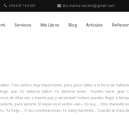
+34 647 163 501
dra.marisa.navarro@gmail.com
 mí
Servicios
Mis Libros
Blog
Artículos
Reflexio
haber. Tres verbos muy importantes, pero poco útiles a la hora de hablarte
ngo que…Yo debería haber…Yo debería tener… Puedes hacer gran can
ocas de ellas van a traerte paz y serenidad. Incluso pueden llegar a bloq
cuidarte, para sentirte. El mejor es el verbo «ser». Yo soy…. Otro maravillo
r». Yo hago…. O sus combinaciones. Yo estoy haciendo… Cuando se trata de 