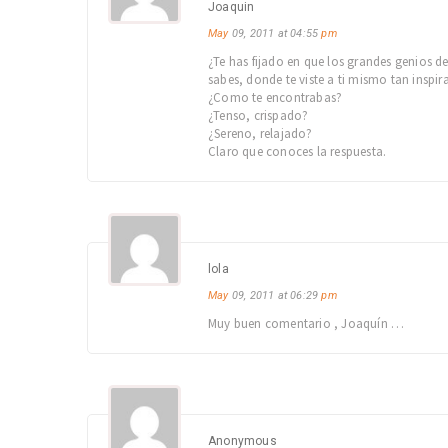
Joaquin
May
09, 2011 at 04:55
pm
¿Te has fijado en que los grandes genios d
sabes, donde te viste a ti mismo tan inspi
¿Como te encontrabas?
¿Tenso, crispado?
¿Sereno, relajado?
Claro que conoces la respuesta.
lola
May
09, 2011 at 06:29
pm
Muy buen comentario , Joaquín …
Anonymous