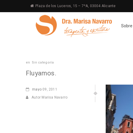
Plaza de los Luceros, 15 – 7ºA, 03004 Alicante
Sobre
en
Sin categoría
Fluyamos.
mayo
09, 2011
Autor Marisa Navarro