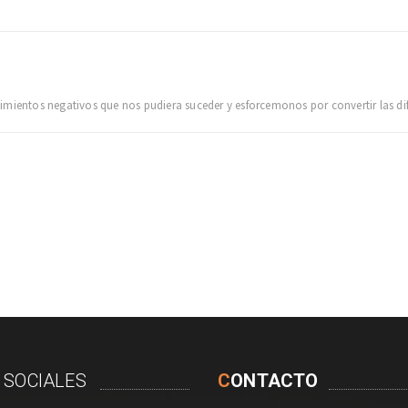
imientos negativos que nos pudiera suceder y esforcemonos por convertir las di
 SOCIALES
C
ONTACTO