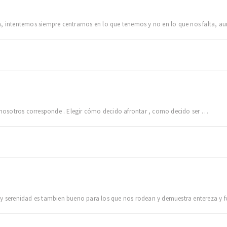
, intentemos siempre centrarnos en lo que tenemos y no en lo que nos falta, aun
a nosotros corresponde . Elegir cómo decido afrontar , como decido ser …
 y serenidad es tambien bueno para los que nos rodean y demuestra entereza y f