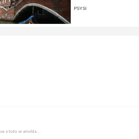
PSYSI
rque a todo se amolda…