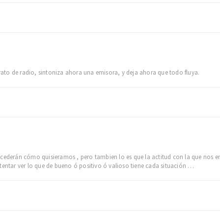
to de radio, sintoniza ahora una emisora, y deja ahora que todo fluya.
ucederán cómo quisieramos , pero tambien lo es que la actitud con la que nos e
tentar ver lo que de bueno ó positivo ó valioso tiene cada situación …