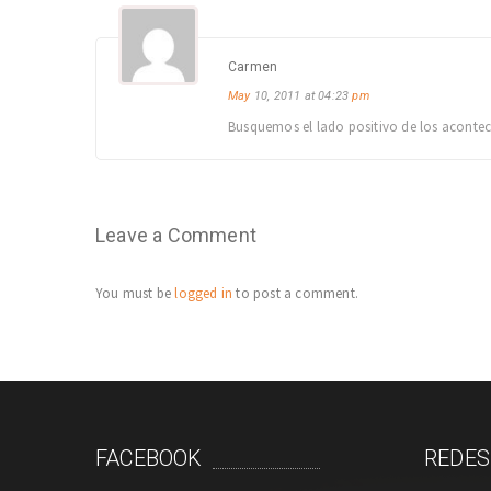
Carmen
May
10, 2011 at 04:23
pm
Busquemos el lado positivo de los acontec
Leave a Comment
You must be
logged in
to post a comment.
FACEBOOK
REDES