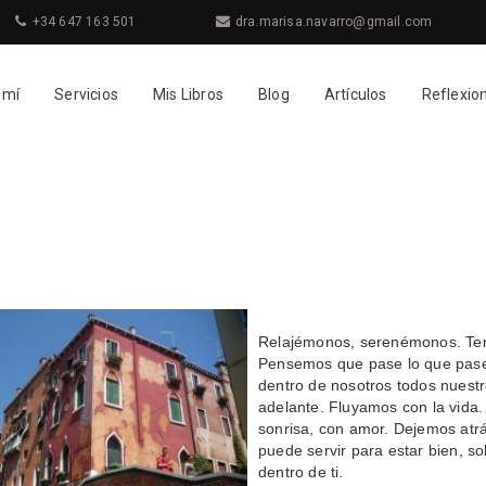
+34 647 163 501
dra.marisa.navarro@gmail.com
 mí
Servicios
Mis Libros
Blog
Artículos
Reflexio
Relajémonos, serenémonos. Teng
Pensemos que pase lo que pase,
dentro de nosotros todos nuestr
adelante. Fluyamos con la vid
sonrisa, con amor. Dejemos atr
puede servir para estar bien, s
dentro de ti.