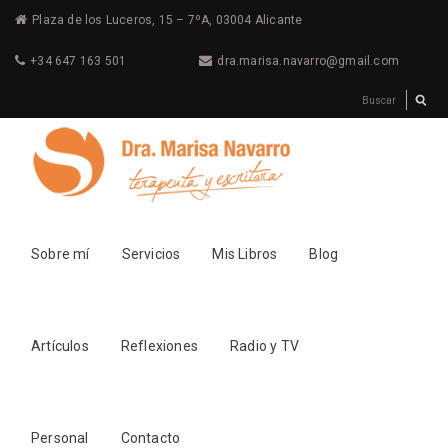
Plaza de los Luceros, 15 – 7ºA, 03004 Alicante
+34 647 163 501
dra.marisa.navarro@gmail.com
Sobre mí
Servicios
Mis Libros
Blog
Artículos
Reflexiones
Radio y TV
Personal
Contacto