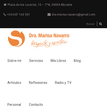
Plaza de los Luceros, 15 – 7ºA, 03004 Alicante
+34 647 163 501
dra.marisa.navarro@gmail.com
Sobre mí
Servicios
Mis Libros
Blog
Artículos
Reflexiones
Radio y TV
Personal
Contacto