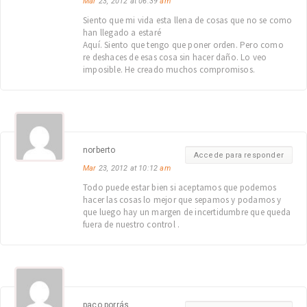
Mar
23, 2012 at 06:39
am
Siento que mi vida esta llena de cosas que no se como
han llegado a estaré
Aquí. Siento que tengo que poner orden. Pero como
re deshaces de esas cosa sin hacer daño. Lo veo
imposible. He creado muchos compromisos.
norberto
Accede para responder
Mar
23, 2012 at 10:12
am
Todo puede estar bien si aceptamos que podemos
hacer las cosas lo mejor que sepamos y podamos y
que luego hay un margen de incertidumbre que queda
fuera de nuestro control .
paco porrás