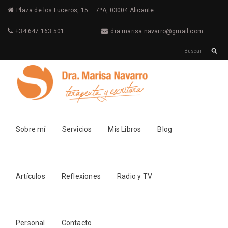
Plaza de los Luceros, 15 – 7ºA, 03004 Alicante
+34 647 163 501
dra.marisa.navarro@gmail.com
Sobre mí
Servicios
Mis Libros
Blog
Artículos
Reflexiones
Radio y TV
Personal
Contacto