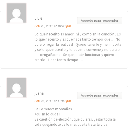
J.L.G.
Accede para responder
Feb
23, 2011 at 10:40
pm
Lo que necesito es amor . Si , como en la canción . Es
lo que necesito y es que hace tanto tiempo que … No
quiero negar la realidad . Quiero tener fe y me importa
y se lo que necesito y lo que me conviene y no quiero
autoengañarme . Se que puede funcionar y quiero
creerlo . Hace tanto tiempo …
juana
Accede para responder
Feb
23, 2011 at 11:09
pm
La Fe mueve montañas.
¿quien lo duda?
Es cuestión de elección, que quieres, ¿estar toda la
vida quejándote de lo mal que te trata la vida,