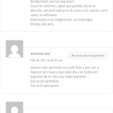
lloriqueando por las esquinas?.
O por el contrario, saber que quieres, hacer tu
elección, sin pronosticar ni el como ni el cuando, solo
saber, es suficiente.
Dale vuelos a tu imaginación, no te pongas
límites,cree en ti.
anonima azul
Accede para responder
Feb
24, 2011 at 09:51
am
Quiero creer que todo va a salir bien y que van a
mejorar las cosas y que cada dia y en todos los
aspectos de mi vida soy mejor persona .
Eso es ser optimista .
Eso es lo que quiero .