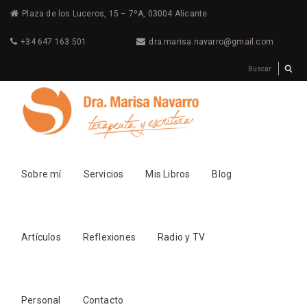
Plaza de los Luceros, 15 – 7ºA, 03004 Alicante
+34 647 163 501
dra.marisa.navarro@gmail.com
Sobre mí
Servicios
Mis Libros
Blog
Artículos
Reflexiones
Radio y TV
Personal
Contacto