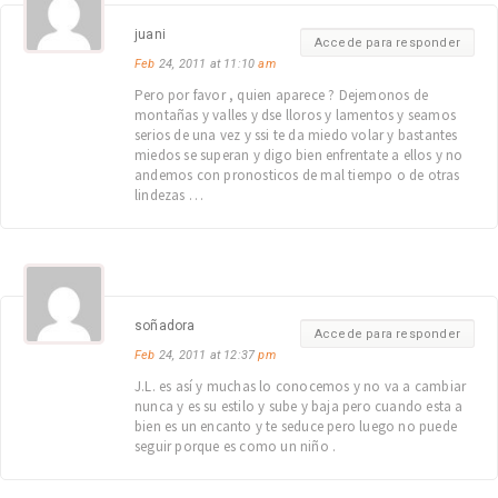
juani
Accede para responder
Feb
24, 2011 at 11:10
am
Pero por favor , quien aparece ? Dejemonos de
montañas y valles y dse lloros y lamentos y seamos
serios de una vez y ssi te da miedo volar y bastantes
miedos se superan y digo bien enfrentate a ellos y no
andemos con pronosticos de mal tiempo o de otras
lindezas …
soñadora
Accede para responder
Feb
24, 2011 at 12:37
pm
J.L. es así y muchas lo conocemos y no va a cambiar
nunca y es su estilo y sube y baja pero cuando esta a
bien es un encanto y te seduce pero luego no puede
seguir porque es como un niño .