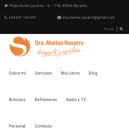
Plaza de los Luceros, 15 – 7ºA, 03004 Alicante
+34 647 163 501
dra.marisa.navarro@gmail.com
Sobre mí
Servicios
Mis Libros
Blog
Artículos
Reflexiones
Radio y TV
Personal
Contacto