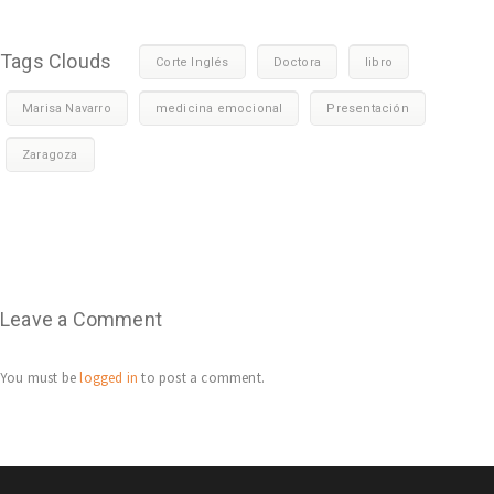
Tags Clouds
Corte Inglés
Doctora
libro
Marisa Navarro
medicina emocional
Presentación
Zaragoza
Leave a Comment
You must be
logged in
to post a comment.