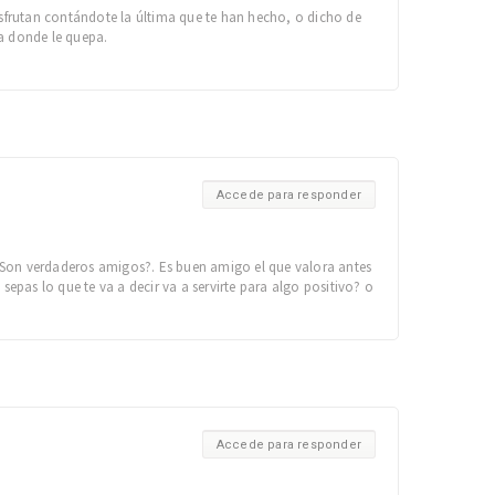
sfrutan contándote la última que te han hecho, o dicho de
a donde le quepa.
Accede para responder
s?.Son verdaderos amigos?. Es buen amigo el que valora antes
epas lo que te va a decir va a servirte para algo positivo? o
Accede para responder