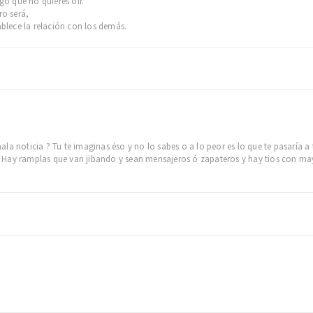
lgo que no quieres oir.
ro será,
ablece la relación con los demás.
a noticia ? Tu te imaginas éso y no lo sabes o a lo peor es lo que te pasaría a t
 Hay ramplas que van jibando y sean mensajeros ó zapateros y hay tios con m