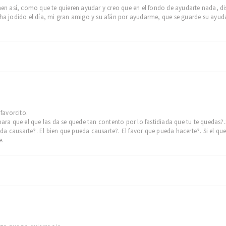
 así, como que te quieren ayudar y creo que en el fondo de ayudarte nada, di
e ha jodido el día, mi gran amigo y su afán por ayudarme, que se guarde su ayud
favorcito.
 para que el que las da se quede tan contento por lo fastidiada que tu te queda
 causarte?. El bien que pueda causarte?. El favor que pueda hacerte?. Si el que s
e.