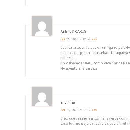
ABETUS RARUS
Oct
16, 2010 at 08:40
am
Cuenta la leyenda que en un lejano pais de 
nada que le pudiera perturbar . Ni siquiera
anuncio .
No culpemos pues , como dice Carlos Mamel
Me apunto a la cerveza.
anónima
Oct
16, 2010 at 10:00
am
Creo que se refiere a los mensajeros con m
caso los mensajeros rastreros que disfrut