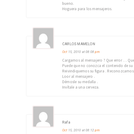
bueno.
Hoguera para los mensajeros.
CARLOS MAMELON
Oct
15, 2010 at 08:08
pm
Cargarnos al mensajero ? Que error … Que 
Puede que no conozca el contenido de su me
Reivindiquemos su figura . Reconozcamos s
Loor al mensajero .
Démosle su medalla .
Invítale a una cerveza.
Rafa
Oct
15, 2010 at 08:12
pm