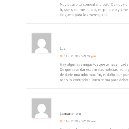
Muy bueno tu comentario pak`Opino, vienen
ti, que si no me entero, mejor, pero ya m
Hoguera para los mensajeros.
Luz
Oct
15, 2010 at 09:34
pm
Hay algunas amigas/os que te hacen cada 
De qué sirve dar esas malas noticias, solo
de darte una información, el daño que pueda
todo lo contrario?. Buen te ma para debat
juanaromero
Oct
16, 2010 at 02:02
am