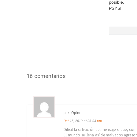
posible.
PSYSI
16 comentarios
pak’ Opino
Oct
15, 2010 at 06:03
pm
Difícil la salvación del mensajero que, co
El mundo se llena así de malvados agresore