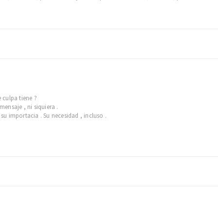
culpa tiene ?
nsaje , ni siquiera .
u importacia . Su necesidad , incluso .