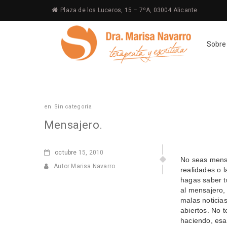
Plaza de los Luceros, 15 – 7ºA, 03004 Alicante
Sobre
en
Sin categoría
Mensajero.
octubre
15, 2010
No seas mensa
Autor Marisa Navarro
realidades o 
hagas saber t
al mensajero, 
malas noticias
abiertos. No 
haciendo, esa 