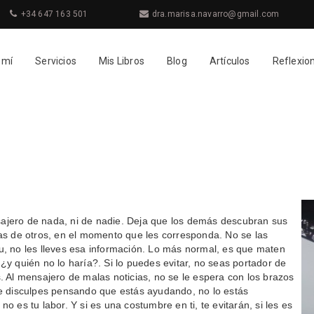
+34 647 163 501
dra.marisa.navarro@gmail.com
 mí
Servicios
Mis Libros
Blog
Artículos
Reflexio
jero de nada, ni de nadie. Deja que los demás descubran sus
las de otros, en el momento que les corresponda. No se las
u, no les lleves esa información. Lo más normal, es que maten
¿y quién no lo haría?. Si lo puedes evitar, no seas portador de
. Al mensajero de malas noticias, no se le espera con los brazos
te disculpes pensando que estás ayudando, no lo estás
no es tu labor. Y si es una costumbre en ti, te evitarán, si les es