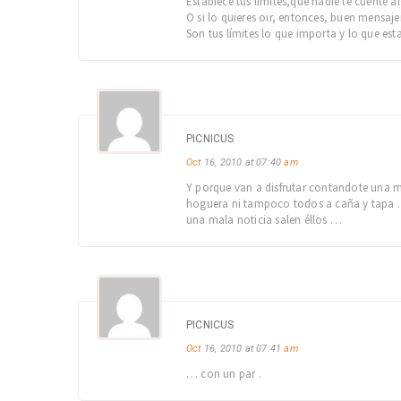
Establece tus límites,que nadie te cuente a
O si lo quieres oir, entonces, buen mensaje
Son tus límites lo que importa y lo que est
PICNICUS
Oct
16, 2010 at 07:40
am
Y porque van a disfrutar contandote una mal
hoguera ni tampoco todos a caña y tapa .
una mala noticia salen éllos …
PICNICUS
Oct
16, 2010 at 07:41
am
… con un par .