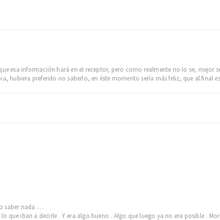
que esa información hará en el receptor, pero como realmente no lo se, mejor s
ia, hubiera preferido no saberlo, en éste momento sería más feliz, que al final e
ero saber nada …
e lo que iban a decirle . Y era algo bueno . Algo que luego ya no era posible . Mor