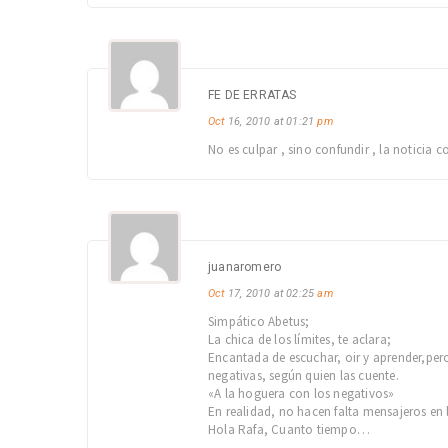
FE DE ERRATAS
Oct
16, 2010 at 01:21
pm
No es culpar , sino confundir , la noticia c
juanaromero
Oct
17, 2010 at 02:25
am
Simpático Abetus;
La chica de los límites, te aclara;
Encantada de escuchar, oir y aprender,per
negativas, según quien las cuente.
«A la hoguera con los negativos»
En realidad, no hacen falta mensajeros en 
Hola Rafa, Cuanto tiempo…