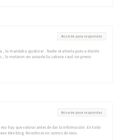
Accede para responder
a , lo mandaba ajusticiar . Nadie se atrevía pues a decirle
o , lo mataron sin avisarle.Su cabeza cayó sin previo
Accede para responder
r eso hay que valorar antes de dar la información. En todo
 lean éste blog. Nosotroas no somos de esos.