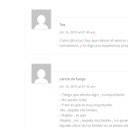
Tea
Oct
16, 2010 at 07:49
am
Como dice Luz hay que valorar el servicio 
comentario, y lo digo por experiencia prop
carros de fuego
Oct
16, 2010 at 07:52
am
– Tengo que decirte algo , es importante .
– No quiero oirlo.
– Pero es que es muy importante .
-No, respeta mis limites.
– Repito , es que …
-Repito , no , respeta mis límites , no qui
Aquella chica de los límites no se entero d