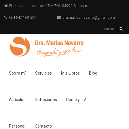
Plaza de los Luceros, 15 – 7ºA, 03004 Alicante
+34 647 163 501
dra.marisa.navarro@gmail.com
Sobre mí
Servicios
Mis Libros
Blog
Artículos
Reflexiones
Radio y TV
Personal
Contacto