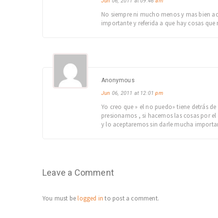
Jun
06, 2011 at 09:46
am
No siempre ni mucho menos y mas bien ace
importante y referida a que hay cosas que
Anonymous
Jun
06, 2011 at 12:01
pm
Yo creo que » el no puedo» tiene detrás de
presionarnos , si hacemos las cosas por e
y lo aceptaremos sin darle mucha importanc
Leave a Comment
You must be
logged in
to post a comment.