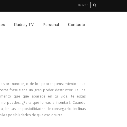
nes
Radio y TV
Personal
Contacto
des pronunciar, o de los peores pensamientos que
orta frase tiene un gran poder destructor. Es una
omento que que aparece en tu vida, te estás
no puedes. ¿Para qué lo vas a intentar?. Cuando
, limitas las posibilidades de conseguirlo. Inclinas
s las posibilidades de que eso ocurra.