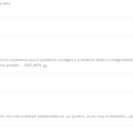
s evita
 no creyeramos que lo podemos conseguir y si tenemos dudas o inseguridades . P
 es posible … ADELANTE ¡¡¡¡¡
o nos cree ansiedad. Simplemente un «yo puedo», es un «voy a intentarlo», per