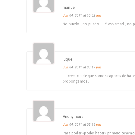
manuel
Jun
04, 2011 at 10:32
am
No puedo , no puedo … Y es verdad , no pu
luque
Jun
04, 2011 at 03:17
pm
La creencia de que somos capaces de hacer
propongamos .
Anonymous
Jun
04, 2011 at 05:15
pm
Para poder «poder hacer» primero tenemo