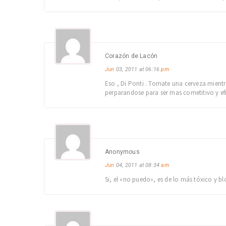
Corazón de Lacón
Jun
03, 2011 at 06:16
pm
Eso , Di Ponti . Tomate una cerveza mien
perparandose para ser mas cometitivo y ef
Anonymous
Jun
04, 2011 at 08:34
am
Si, el «no puedo», es de lo más tóxico y