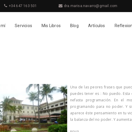
+34 647 163 501
dra.marisa.navarro@gmail.com
 mí
Servicios
Mis Libros
Blog
Artículos
Reflexio
Una de las peores frases que pue
puedes tener es : No puedo. Esta c
nefasta programación. En el m
programando para no poder. Y si 
aparece éste pensamiento en tu vida
la balanza del no poder. Y aumenta
PSYSI