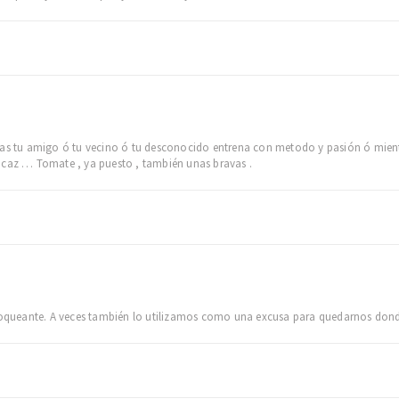
tras tu amigo ó tu vecino ó tu desconocido entrena con metodo y pasión ó mie
icaz … Tomate , ya puesto , también unas bravas .
 bloqueante. A veces también lo utilizamos como una excusa para quedarnos don