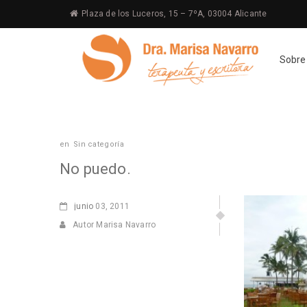
Plaza de los Luceros, 15 – 7ºA, 03004 Alicante
Sobre
en
Sin categoría
No puedo.
junio
03, 2011
Autor Marisa Navarro