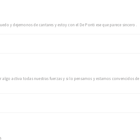
edo y dejemonos de cantares y estoy con el De Ponti ese que parece sincero .
 algo activa todas nuestras fuerzas y si lo pensamos y estamos convencidos d
s