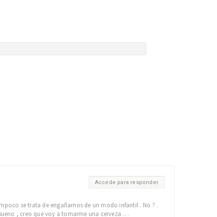
Accede para responder
mpoco se trata de engañarnos de un modo infantil . No ? .
Bueno , creo que voy a tomarme una cerveza …