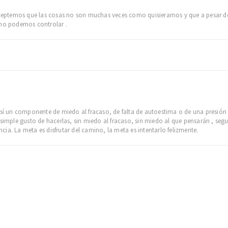
ptemos que las cosas no son muchas veces como quisieramos y que a pesar de t
 no podemos controlar .
 sí un componente de miedo al fracaso, de falta de autoestima o de una presión
l simple gusto de hacerlas, sin miedo al fracaso, sin miedo al que pensarán , 
ia. La meta es disfrutar del camino, la meta es intentarlo felizmente.