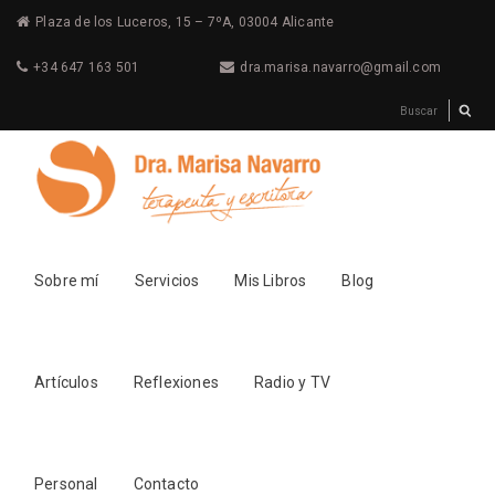
Plaza de los Luceros, 15 – 7ºA, 03004 Alicante
+34 647 163 501
dra.marisa.navarro@gmail.com
Sobre mí
Servicios
Mis Libros
Blog
Artículos
Reflexiones
Radio y TV
Personal
Contacto