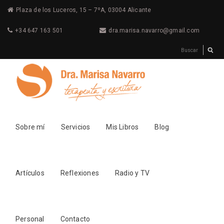
Plaza de los Luceros, 15 – 7ºA, 03004 Alicante
+34 647 163 501
dra.marisa.navarro@gmail.com
Sobre mí
Servicios
Mis Libros
Blog
Artículos
Reflexiones
Radio y TV
Personal
Contacto