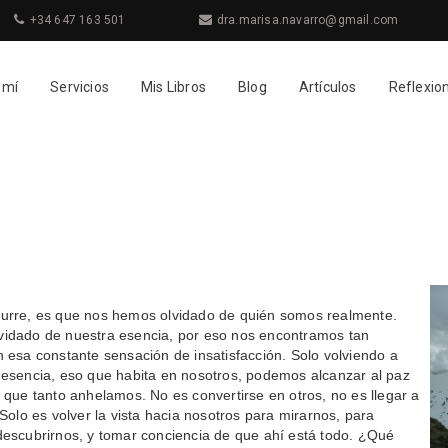
+34 647 163 501
dra.marisa.navarro@gmail.com
 mí
Servicios
Mis Libros
Blog
Artículos
Reflexio
urre, es que nos hemos olvidado de quién somos realmente.
idado de nuestra esencia, por eso nos encontramos tan
n esa constante sensación de insatisfacción. Solo volviendo a
 esencia, eso que habita en nosotros, podemos alcanzar al paz
 que tanto anhelamos. No es convertirse en otros, no es llegar a
 Solo es volver la vista hacia nosotros para mirarnos, para
descubrirnos, y tomar conciencia de que ahí está todo. ¿Qué