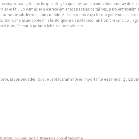
me importará es lo que he querido y lo que me han querido. Además hay dos cosa
y otra es er útil. Lo demás son entretenimientos necesarios tal vez, pero entreten
tramos insatisfechos, aún cuando el trabajo nos vaya bien o ganemos dineros 
ordarlo me acuerdo de mi abuelo que era analfabeto, un hombre sencillo , agricul
poco más. Se murió pobre y feliz. Un beso abuelo.
rte, las prioridades, lo que verdaderamente es importante en la vida. Quizá 
alientes, por eso nos distraemos con el Salvame.