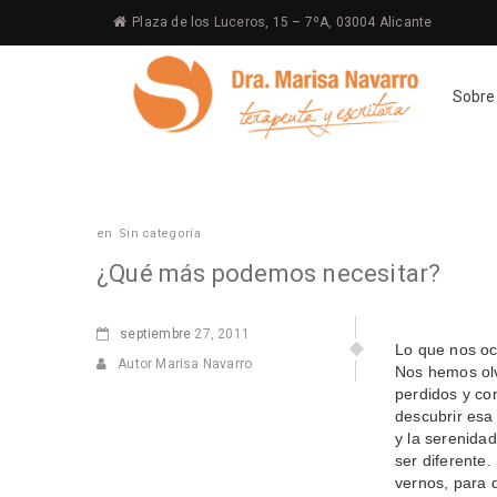
Plaza de los Luceros, 15 – 7ºA, 03004 Alicante
Sobre
en
Sin categoría
¿Qué más podemos necesitar?
septiembre
27, 2011
Lo que nos oc
Autor Marisa Navarro
Nos hemos olv
perdidos y co
descubrir esa
y la serenidad
ser diferente.
vernos, para 