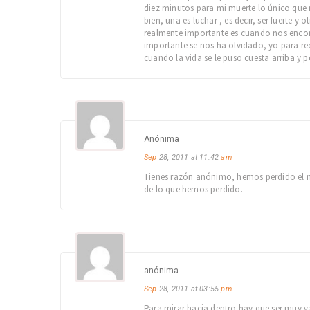
diez minutos para mi muerte lo único que 
bien, una es luchar , es decir, ser fuerte 
realmente importante es cuando nos encon
importante se nos ha olvidado, yo para rec
cuando la vida se le puso cuesta arriba y 
Anónima
Sep
28, 2011 at 11:42
am
Tienes razón anónimo, hemos perdido el no
de lo que hemos perdido.
anónima
Sep
28, 2011 at 03:55
pm
Para mirar hacia dentro hay que ser muy v