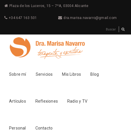
Plaza de los Luceros, 15 – 7ºA, 03004 Alicante
+34 647 163 501
dra.marisa.navarro@gmail.com
Sobre mí
Servicios
Mis Libros
Blog
Artículos
Reflexiones
Radio y TV
Personal
Contacto