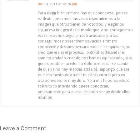
Dic
13, 2011 at 12:18
pm
Para elegir bien primero hay que conocerse, parece
evidente, pero muchas veces respondemos a la
imagen que otros tienen de nosotros, y elegimos
según esa imagen de tal modo que si no conseguimos
esas metas nos seguiremos fracasados y si las
conseguimos nos sentiremos vacios. Primero
conocerse y despues pensar desde la tranquilidad, yo
creo que ese es el proceso, lo difícil es desandar el
camino andado cuando nos hemos equivocado, si es
que es posible hacerlo. Lo doloroso es darse cuenta
de que ya no hay marcha atrás. Sí, supongo que ese
es el momento de asumir nuestros errores pero en
ocasiones eso es muy duro. Yo a mis hijos los educo
sobre todo intentando que se conozcan,
precisamente para que su elección se hay desde ellos
mismos.
Leave a Comment