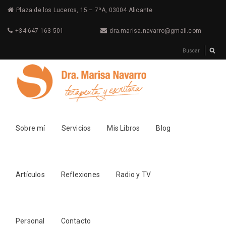
Plaza de los Luceros, 15 – 7ºA, 03004 Alicante
+34 647 163 501
dra.marisa.navarro@gmail.com
Sobre mí
Servicios
Mis Libros
Blog
Artículos
Reflexiones
Radio y TV
Personal
Contacto