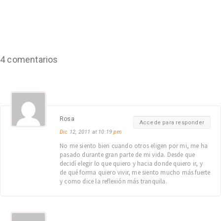
4 comentarios
Rosa
Accede para responder
Dic
12, 2011 at 10:19
pm
No me siento bien cuando otros eligen por mi, me ha
pasado durante gran parte de mi vida. Desde que
decidí elegir lo que quiero y hacia donde quiero ir, y
de qué forma quiero vivir, me siento mucho más fuerte
y como dice la reflexión más tranquila.