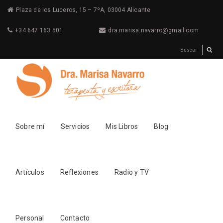
Plaza de los Luceros, 15 – 7ºA, 03004 Alicante
+34 647 163 501
dra.marisa.navarro@gmail.com
Sobre mí
Servicios
Mis Libros
Blog
Artículos
Reflexiones
Radio y TV
Personal
Contacto