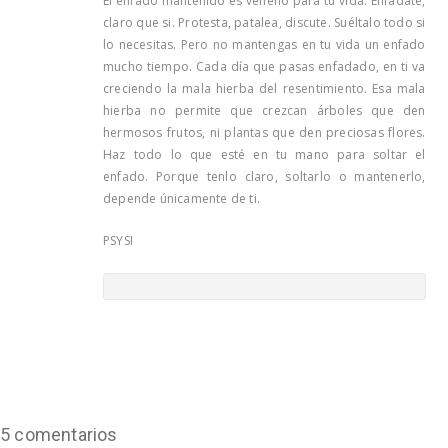
El enfado mantenido es veneno para tu vida. Enfádate,
claro que si. Protesta, patalea, discute. Suéltalo todo si
lo necesitas. Pero no mantengas en tu vida un enfado
mucho tiempo. Cada día que pasas enfadado, en ti va
creciendo la mala hierba del resentimiento. Esa mala
hierba no permite que crezcan árboles que den
hermosos frutos, ni plantas que den preciosas flores.
Haz todo lo que esté en tu mano para soltar el
enfado. Porque tenlo claro, soltarlo o mantenerlo,
depende únicamente de ti.
PSYSI
5 comentarios