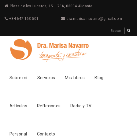
Plaza de los Luceros, 15 – 7ºA, 03004 Alicante
+34 647 163 501
dra.marisa.navarro@gmail.com
Sobre mí
Servicios
Mis Libros
Blog
Artículos
Reflexiones
Radio y TV
Personal
Contacto