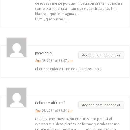
denodadamente porque mi decisión sea tan duradera
como esa horchata – tan dulce , tan fresquita, tan
blanca – que te imaginas …
Uum , que buena ¡¡¡¡¡
pancracio
Accede para responder
Ago
03, 2011 at 11:07
am
El que se enfada tiene dos trabajos , no ?
Pollastre Ali Cantí
Accede para responder
Ago
03, 2011 at 11:24
am
Puedes tener mas razón que un santo pero si al
exponer tus ideas pierdes las formas y acabas como
un energúmeno montaraz … todo lo has perdido .