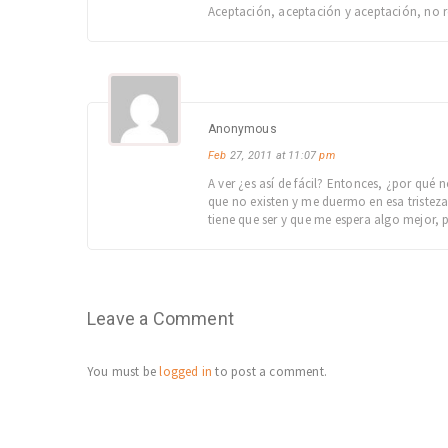
Aceptación, aceptación y aceptación, no r
Anonymous
Feb
27, 2011 at 11:07
pm
A ver ¿es así de fácil? Entonces, ¿por qué
que no existen y me duermo en esa tristeza
tiene que ser y que me espera algo mejor, 
Leave a Comment
You must be
logged in
to post a comment.