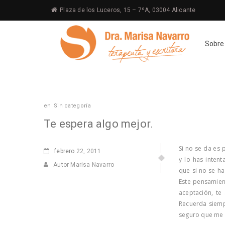
Plaza de los Luceros, 15 – 7ºA, 03004 Alicante
Sobre
en
Sin categoría
Te espera algo mejor.
Si no se da es 
febrero
22, 2011
y lo has inten
Autor Marisa Navarro
que si no se ha
Este pensamien
aceptación, te
Recuerda siemp
seguro que me 