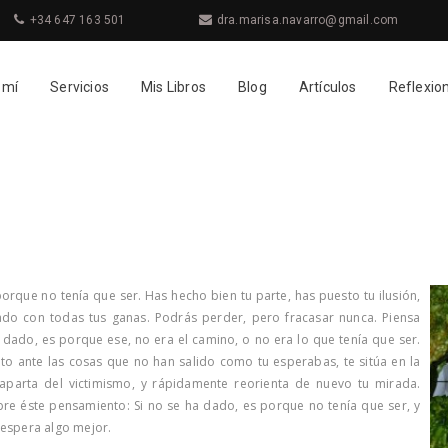
+34 647 163 501
dra.marisa.navarro@gmail.com
 mí
Servicios
Mis Libros
Blog
Artículos
Reflexio
porque no tenía que ser. Has hecho bien tu parte, has puesto tu ilusión,
tado con todas tus ganas. Podrás perder, pero fracasar nunca. Piensa
 dado, es porque ese, no era el camino, o no era lo que tenía que ser.
to ante las cosas que no han salido como tu esperabas, te sitúa en la
 aparta del victimismo, y rápidamente reorienta de nuevo tu mirada.
re éste pensamiento: Si no se ha dado, es porque no tenía que ser, y
espera algo mejor.