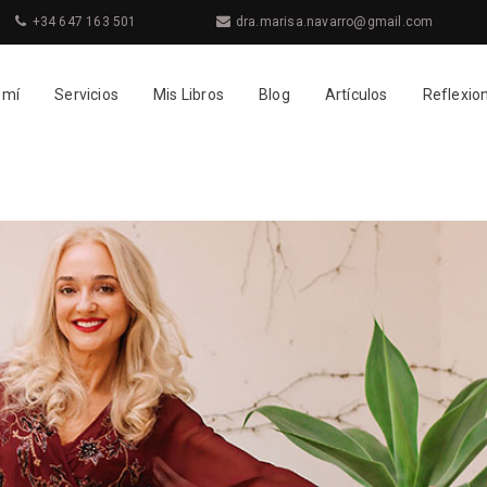
+34 647 163 501
dra.marisa.navarro@gmail.com
 mí
Servicios
Mis Libros
Blog
Artículos
Reflexio