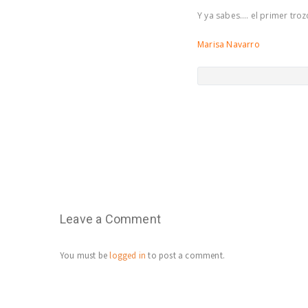
Y ya sabes…. el primer trozo
Marisa Navarro
Leave a Comment
You must be
logged in
to post a comment.