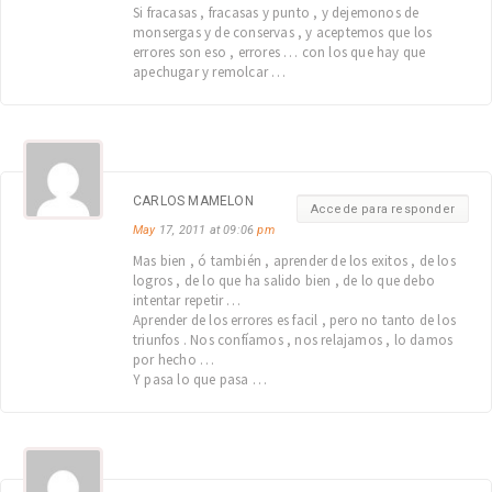
Si fracasas , fracasas y punto , y dejemonos de
monsergas y de conservas , y aceptemos que los
errores son eso , errores … con los que hay que
apechugar y remolcar …
CARLOS MAMELON
Accede para responder
May
17, 2011 at 09:06
pm
Mas bien , ó también , aprender de los exitos , de los
logros , de lo que ha salido bien , de lo que debo
intentar repetir …
Aprender de los errores es facil , pero no tanto de los
triunfos . Nos confíamos , nos relajamos , lo damos
por hecho …
Y pasa lo que pasa …