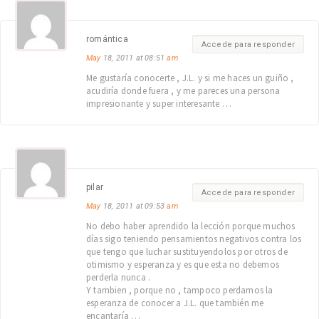
romántica
Accede para responder
May
18, 2011 at 08:51
am
Me gustaría conocerte , J.L. y si me haces un guiño ,
acudiría donde fuera , y me pareces una persona
impresionante y super interesante …
pilar
Accede para responder
May
18, 2011 at 09:53
am
No debo haber aprendido la lección porque muchos
días sigo teniendo pensamientos negativos contra los
que tengo que luchar sustituyendolos por otros de
otimismo y esperanza y es que esta no debemos
perderla nunca .
Y tambien , porque no , tampoco perdamos la
esperanza de conocer a J.L. que también me
encantaría …