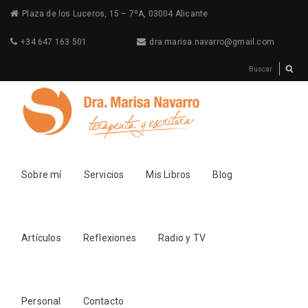
Plaza de los Luceros, 15 – 7ºA, 03004 Alicante
+34 647 163 501
dra.marisa.navarro@gmail.com
Sobre mí
Servicios
Mis Libros
Blog
Artículos
Reflexiones
Radio y TV
Personal
Contacto