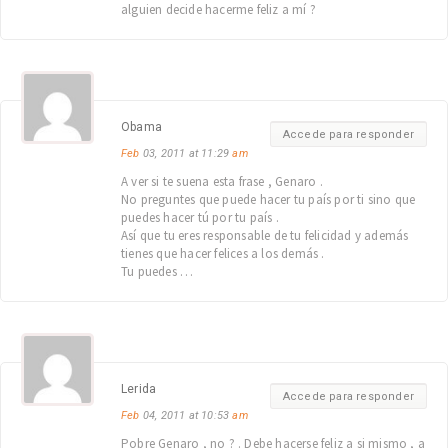
alguien decide hacerme feliz a mí ?
Obama
Accede para responder
Feb
03, 2011 at 11:29
am
A ver si te suena esta frase , Genaro .
No preguntes que puede hacer tu país por ti sino que
puedes hacer tú por tu país .
Así que tu eres responsable de tu felicidad y además
tienes que hacer felices a los demás .
Tu puedes …
Lerida
Accede para responder
Feb
04, 2011 at 10:53
am
Pobre Genaro , no ? . Debe hacerse feliz a si mismo , a