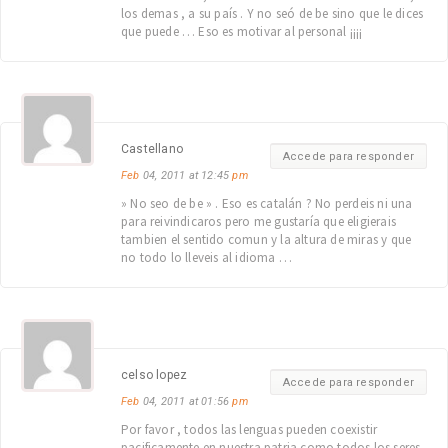
los demas , a su país . Y no seó de be sino que le dices
que puede … Eso es motivar al personal ¡¡¡¡
Castellano
Accede para responder
Feb
04, 2011 at 12:45
pm
» No seo de be » . Eso es catalán ? No perdeis ni una
para reivindicaros pero me gustaría que eligierais
tambien el sentido comun y la altura de miras y que
no todo lo lleveis al idioma …
celso lopez
Accede para responder
Feb
04, 2011 at 01:56
pm
Por favor , todos las lenguas pueden coexistir
pacificamente en nuestra patria como todos los seres