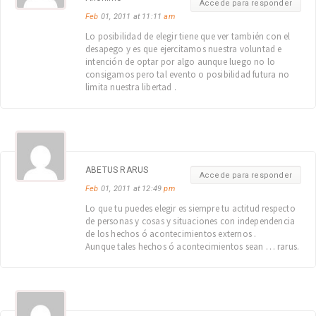
Accede para responder
Feb
01, 2011 at 11:11
am
Lo posibilidad de elegir tiene que ver también con el
desapego y es que ejercitamos nuestra voluntad e
intención de optar por algo aunque luego no lo
consigamos pero tal evento o posibilidad futura no
limita nuestra libertad .
ABETUS RARUS
Accede para responder
Feb
01, 2011 at 12:49
pm
Lo que tu puedes elegir es siempre tu actitud respecto
de personas y cosas y situaciones con independencia
de los hechos ó acontecimientos externos .
Aunque tales hechos ó acontecimientos sean … rarus.