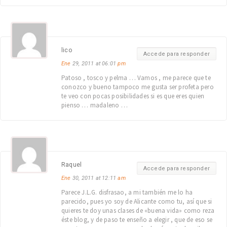
lico
Accede para responder
Ene
29, 2011 at 06:01
pm
Patoso , tosco y pelma … Vamos , me parece que te
conozco y bueno tampoco me gusta ser profeta pero
te veo con pocas posibilidades si es que eres quien
pienso … madaleno …
Raquel
Accede para responder
Ene
30, 2011 at 12:11
am
Parece J.L.G. disfrasao, a mi también me lo ha
parecido, pues yo soy de Alicante como tu, así que si
quieres te doy unas clases de «buena vida» como reza
éste blog, y de paso te enseño a elegir , que de eso se