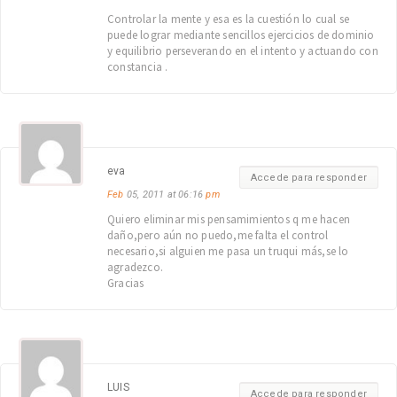
Controlar la mente y esa es la cuestión lo cual se
puede lograr mediante sencillos ejercicios de dominio
y equilibrio perseverando en el intento y actuando con
constancia .
eva
Accede para responder
Feb
05, 2011 at 06:16
pm
Quiero eliminar mis pensamimientos q me hacen
daño,pero aún no puedo,me falta el control
necesario,si alguien me pasa un truqui más,se lo
agradezco.
Gracias
LUIS
Accede para responder