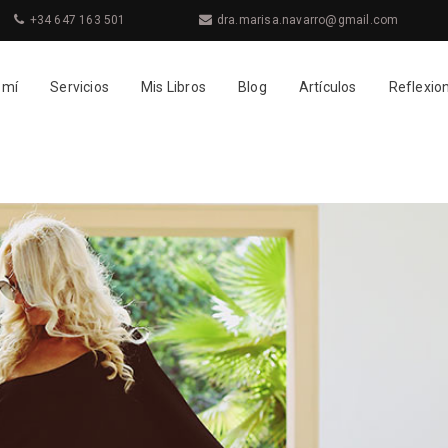
+34 647 163 501
dra.marisa.navarro@gmail.com
 mí
Servicios
Mis Libros
Blog
Artículos
Reflexio