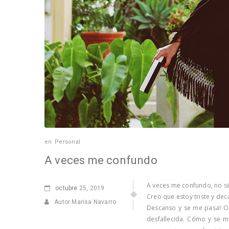
en
Personal
A veces me confundo
A veces me confundo, no sé
octubre
25, 2019
Creo que estoy triste y dec
Autor Marisa Navarro
Descanso y se me pasa! O
desfallecida. Cómo y se m