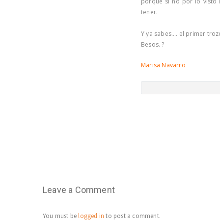
porque si no por lo vist
tener.
Y ya sabes…. el primer trozo
Besos. ?
Marisa Navarro
Leave a Comment
You must be
logged in
to post a comment.