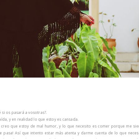
 si os pasará a vosotras?.
aída, y en realidad lo que estoy es cansada.
 creo que estoy de mal humor, y lo que necesito es comer porque me sie
e pasa! Así que intento estar más atenta y darme cuenta de lo que necesi