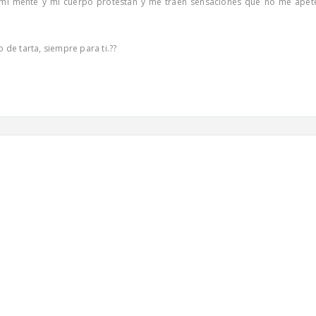
o mi mente y mi cuerpo protestan y me traen sensaciones que no me apet
 de tarta, siempre para ti.??