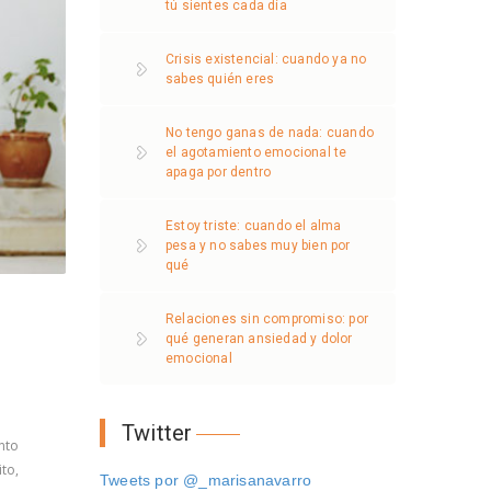
tú sientes cada día
Crisis existencial: cuando ya no
sabes quién eres
No tengo ganas de nada: cuando
el agotamiento emocional te
apaga por dentro
Estoy triste: cuando el alma
pesa y no sabes muy bien por
qué
Relaciones sin compromiso: por
qué generan ansiedad y dolor
emocional
Twitter
nto
to,
Tweets por @_marisanavarro