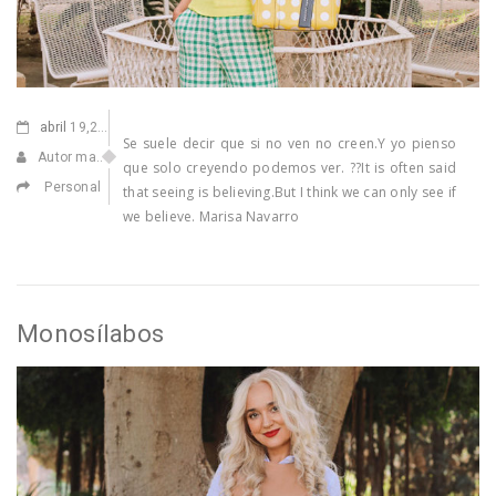
abril
19,2021
Se suele decir que si no ven no creen.Y yo pienso
Autor manuel
que solo creyendo podemos ver. ??It is often said
Personal
that seeing is believing.But I think we can only see if
we believe. Marisa Navarro
Monosílabos