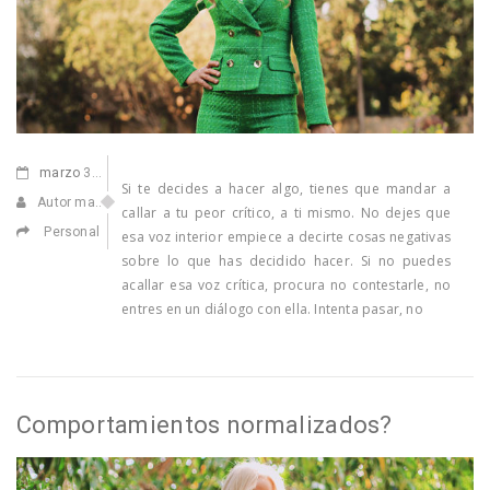
marzo
30,2021
Si te decides a hacer algo, tienes que mandar a
Autor manuel
callar a tu peor crítico, a ti mismo. No dejes que
Personal
esa voz interior empiece a decirte cosas negativas
sobre lo que has decidido hacer. Si no puedes
acallar esa voz crítica, procura no contestarle, no
entres en un diálogo con ella. Intenta pasar, no
Comportamientos normalizados?