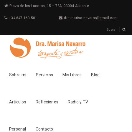
Plaza de los Luceros, 15 – 7ºA, 03004 Alicante
+34 647 163 501
dra.marisa.navarro@gmail.com
Sobre mí
Servicios
Mis Libros
Blog
Artículos
Reflexiones
Radio y TV
Personal
Contacto