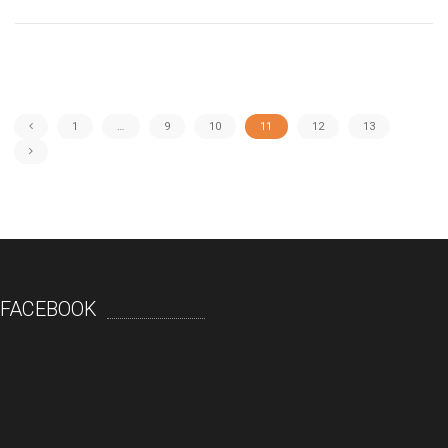
1
…
9
10
11
12
13
FACEBOOK